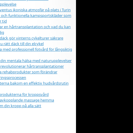
pplevelse
ventus ikoniska atmosfär på plats i Turin
iga och funktionella kampsportskläder som
r tid
ar en hårtransplantation och vad du kan
dig
äck gör vinterns cykelturer säkrare
u rätt däck till din elcykel
a med professionell fotvård för långsiktig
 din mentala hälsa med naturupplevelser
 revolutionerar hårtransplantationer
a rehabprodukter som förändrar
eringsprocessen
erna bakom en effektiv hudvårdsrutin
produkterna för kroppsvård
 avkopplande massage hemma
m din kropp på alla sätt