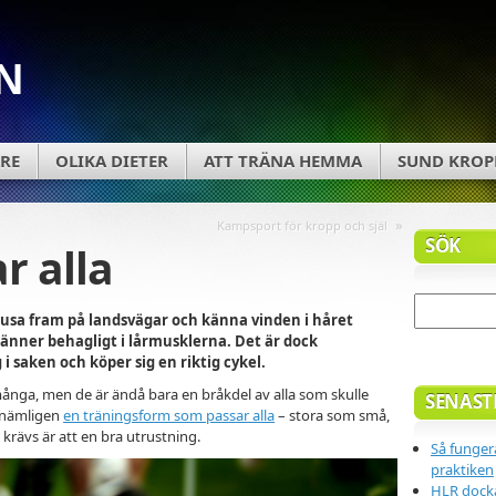
N
RE
OLIKA DIETER
ATT TRÄNA HEMMA
SUND KROP
»
Kampsport för kropp och själ
SÖK
r alla
usa fram på landsvägar och känna vinden i håret
nner behagligt i lårmusklerna. Det är dock
 i saken och köper sig en riktig cykel.
 många, men de är ändå bara en bråkdel av alla som skulle
SENAST
r nämligen
en träningsform som passar alla
– stora som små,
krävs är att en bra utrustning.
Så fungera
praktiken
HLR docka