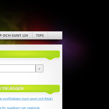
P OCH SUNT LIV
TIPS
E INLÄGGEN
r profilreklam inom sport och fritid i
 för spädbarn ger realistisk