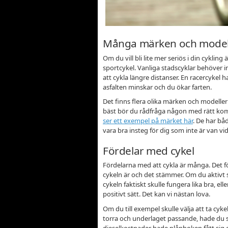
Många märken och model
Om du vill bli lite mer seriös i din cykling 
sportcykel. Vanliga stadscyklar behöver in
att cykla längre distanser. En racercykel 
asfalten minskar och du ökar farten.
Det finns flera olika märken och modeller
bäst bör du rådfråga någon med rätt ko
ser ett exempel på märket här
. De har båd
vara bra insteg för dig som inte är van vid
Fördelar med cykel
Fördelarna med att cykla är många. Det fö
cykeln är och det stämmer. Om du aktivt s
cykeln faktiskt skulle fungera lika bra, el
positivt sätt. Det kan vi nästan lova.
Om du till exempel skulle välja att ta cykel
torra och underlaget passande, hade du 
dieselkostnader hade plånboken fått sig e