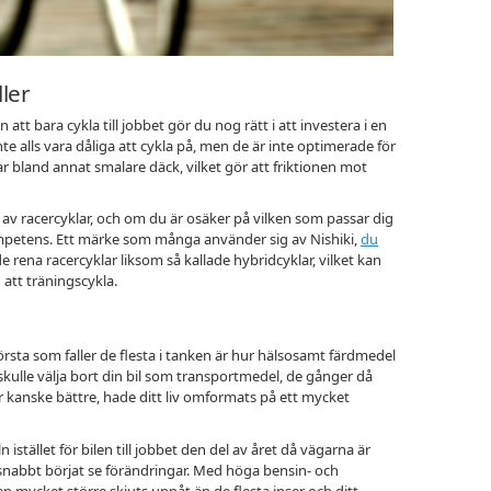
ler
än att bara cykla till jobbet gör du nog rätt i att investera i en
te alls vara dåliga att cykla på, men de är inte optimerade för
har bland annat smalare däck, vilket gör att friktionen mot
 av racercyklar, och om du är osäker på vilken som passar dig
mpetens. Ett märke som många använder sig av Nishiki,
du
e rena racercyklar liksom så kallade hybridcyklar, vilket kan
 att träningscykla.
rsta som faller de flesta i tanken är hur hälsosamt färdmedel
kulle välja bort din bil som transportmedel, de gånger då
ler kanske bättre, hade ditt liv omformats på ett mycket
n istället för bilen till jobbet den del av året då vägarna är
snabbt börjat se förändringar. Med höga bensin- och
n mycket större skjuts uppåt än de flesta inser och ditt