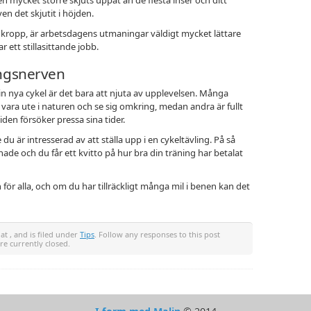
n det skjutit i höjden.
d kropp, är arbetsdagens utmaningar väldigt mycket lättare
ar ett stillasittande jobb.
lingsnerven
n nya cykel är det bara att njuta av upplevelsen. Många
få vara ute i naturen och se sig omkring, medan andra är fullt
den försöker pressa sina tider.
 är intresserad av att ställa upp i en cykeltävling. På så
ade och du får ett kvitto på hur bra din träning har betalat
för alla, och om du har tillräckligt många mil i benen kan det
at , and is filed under
Tips
. Follow any responses to this post
e currently closed.