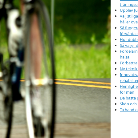
träningsu
Upplev Ju
Välj stil
håller öve
Så funger
förvänta 
Hur dubbd
Så väljer d
Fördelarn
hälsa
Förbättra
Ny teknik
Innovativ
rehabilit
Hemlighet
för män
De bästa 
Skön och
Ta hand o