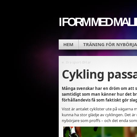
I FORM MED MALI
HEM
TRÄNING FÖR NYBÖRJA
«
Bra sport-BH:ar
Cykling passa
Många svenskar har en dröm om att s
samtidigt som man känner hur det brä
förhållandevis få som faktiskt gör slag
Visst är antalet cyklister ute på vägarna
kunna ha stor glädje av cyklingen. Det ä
nybörjare som proffs – och det enda som 