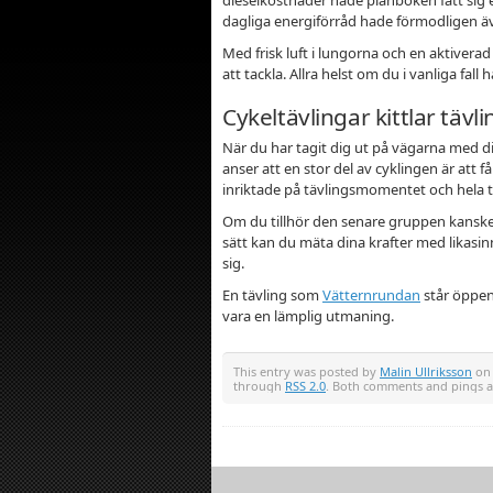
dagliga energiförråd hade förmodligen äve
Med frisk luft i lungorna och en aktivera
att tackla. Allra helst om du i vanliga fall h
Cykeltävlingar kittlar täv
När du har tagit dig ut på vägarna med di
anser att en stor del av cyklingen är att 
inriktade på tävlingsmomentet och hela ti
Om du tillhör den senare gruppen kanske du
sätt kan du mäta dina krafter med likasinn
sig.
En tävling som
Vätternrundan
står öppen 
vara en lämplig utmaning.
This entry was posted by
Malin Ullriksson
on 
through
RSS 2.0
. Both comments and pings ar