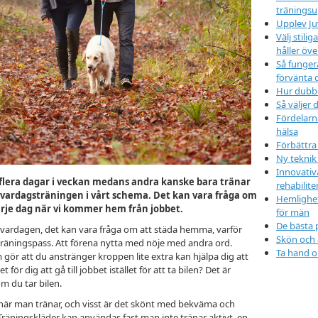
träningsu
Upplev Ju
Välj stil
håller öve
Så funger
förvänta 
Hur dubbd
Så väljer d
Fördelarn
hälsa
Förbättra
Ny teknik
Innovativ
ar flera dagar i veckan medans andra kanske bara tränar
rehabilit
n vardagsträningen i vårt schema. Det kan vara fråga om
Hemlighet
 varje dag när vi kommer hem från jobbet.
för män
De bästa 
 vardagen, det kan vara fråga om att städa hemma, varför
Skön och
t träningspass. Att förena nytta med nöje med andra ord.
Ta hand o
gör att du anstränger kroppen lite extra kan hjälpa dig att
för dig att gå till jobbet istället för att ta bilen? Det är
m du tar bilen.
 när man tränar, och visst är det skönt med bekväma och
 Träningskläder kan användas fast man inte tränar aktivt, en