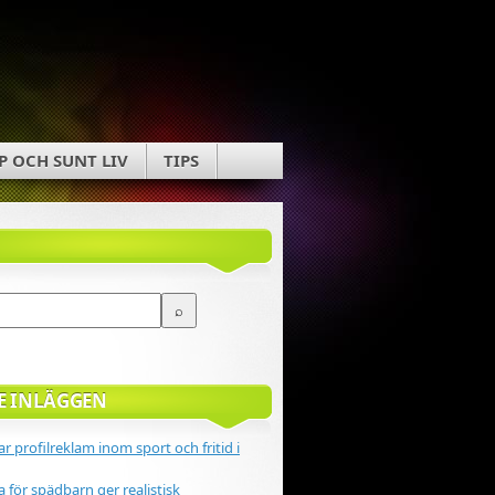
P OCH SUNT LIV
TIPS
E INLÄGGEN
r profilreklam inom sport och fritid i
 för spädbarn ger realistisk