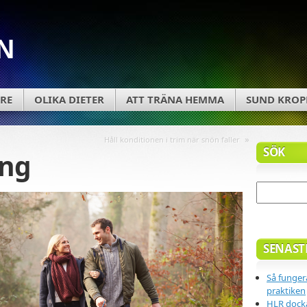
N
RE
OLIKA DIETER
ATT TRÄNA HEMMA
SUND KROP
»
Håll konditionen i trim när snön faller
SÖK
ing
SENAST
Så fungera
praktiken
HLR docka