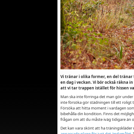
Vi tränar i olika former, en del trän
en dag i veckan. Vi bör också räkna i
att vi tar trappen istället för hissen
Man ska inte förringa det man gör under
inte försöka gör städningen till ett rolig
Försöka att hitta moment i vardagen som 
bibehålla din kondition. Finns det möjlighet 
frågan om att du måste iväg tidigare än o
Det kan vara skönt att ha träningskläder
anpassade plagg för just det ändamålet
.