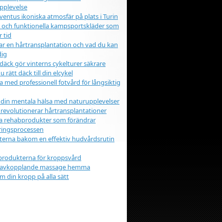
pplevelse
ventus ikoniska atmosfär på plats i Turin
iga och funktionella kampsportskläder som
r tid
ar en hårtransplantation och vad du kan
dig
äck gör vinterns cykelturer säkrare
u rätt däck till din elcykel
a med professionell fotvård för långsiktig
 din mentala hälsa med naturupplevelser
 revolutionerar hårtransplantationer
a rehabprodukter som förändrar
eringsprocessen
erna bakom en effektiv hudvårdsrutin
produkterna för kroppsvård
 avkopplande massage hemma
m din kropp på alla sätt