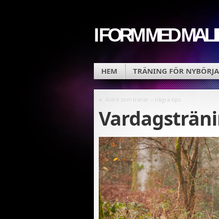
I FORM MED MALI
HEM
TRÄNING FÖR NYBÖRJA
«
Äldre som tränar – några tips
Vardagsträn