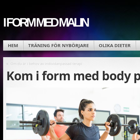
I FORM MED MALIN
HEM
TRÄNING FÖR NYBÖRJARE
OLIKA DIETER
«
Om du är i behov av individanpassad terapi
Kom i form med body