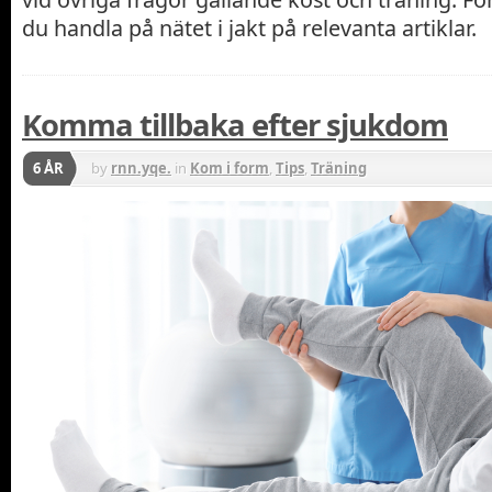
du handla på nätet i jakt på relevanta artiklar.
Komma tillbaka efter sjukdom
6 ÅR
by
rnn.yqe.
in
Kom i form
,
Tips
,
Träning