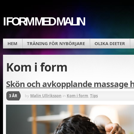
I FORM MED MALIN
HEM
TRÄNING FÖR NYBÖRJARE
OLIKA DIETER
Kom i form
Skön och avkopplande massage
3 ÅR
by
Malin Ullriksson
in
Kom i form
,
Tips