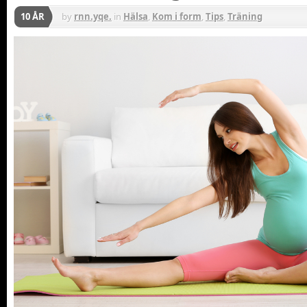
10 ÅR
by
rnn.yqe.
in
Hälsa
,
Kom i form
,
Tips
,
Träning