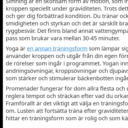
Simning är en skonsam form av motion, som in
kroppen speciellt under graviditeten. Trots det
och ger dig förbättrad kondition. Du tränar oc
smidigheten och styrkan och det är särskilt b
ryggbesvär. Det finns bland annat vattengymp
pass som brukar vara mellan 30-45 minuter.
Yoga är
en annan träningsform
som lämpar sig 
använder kroppen och utgår från din egen för
de rörelser som ingår i programmet. Yogan inn
andningsövningar, kroppsövningar och djupav
som stärker och stimulerar bäckenbotten ingår
Promenader fungerar för dom allra flesta och 
reglera tempot och sträckan efter vad du orkar
Framförallt är det viktigt att välja en tränings
om. Lusten att fortsätta träna efter graviditete
hittar en träningsform som är rolig och som kä