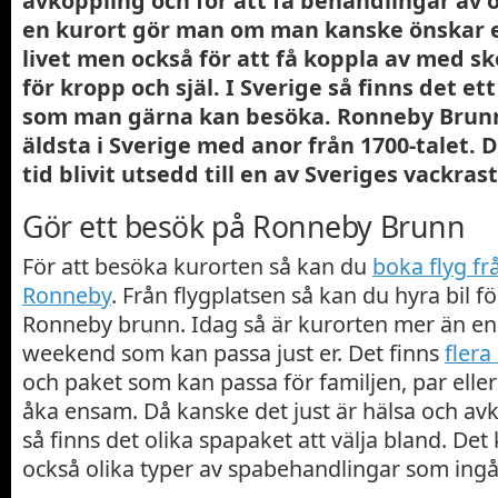
avkoppling och för att få behandlingar av o
en kurort gör man om man kanske önskar e
livet men också för att få koppla av med s
för kropp och själ. I Sverige så finns det et
som man gärna kan besöka. Ronneby Brunn
äldsta i Sverige med anor från 1700-talet. 
tid blivit utsedd till en av Sveriges vackras
Gör ett besök på Ronneby Brunn
För att besöka kurorten så kan du
boka flyg fr
Ronneby
. Från flygplatsen så kan du hyra bil för 
Ronneby brunn. Idag så är kurorten mer än en
weekend som kan passa just er. Det finns
flera
och paket som kan passa för familjen, par eller
åka ensam. Då kanske det just är hälsa och av
så finns det olika spapaket att välja bland. De
också olika typer av spabehandlingar som ingå