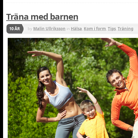
Träna med barnen
10 ÅR
by
Malin Ullriksson
in
Hälsa
,
Kom i form
,
Tips
,
Träning