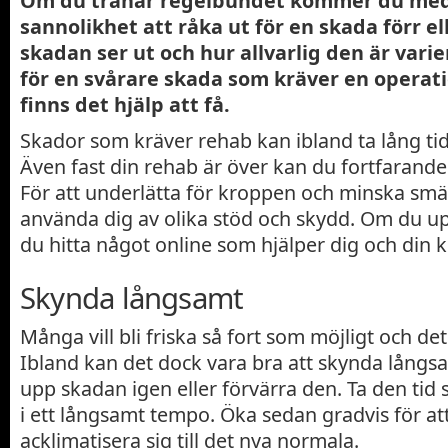
Om du tränar regelbundet kommer du med
sannolikhet att råka ut för en skada förr el
skadan ser ut och hur allvarlig den är varie
för en svårare skada som kräver en operati
finns det hjälp att få.
Skador som kräver rehab kan ibland ta lång tid a
Även fast din rehab är över kan du fortfarand
För att underlätta för kroppen och minska sm
använda dig av olika stöd och skydd. Om du u
du hitta något online som hjälper dig och din 
Skynda långsamt
Många vill bli friska så fort som möjligt och det 
Ibland kan det dock vara bra att skynda långsam
upp skadan igen eller förvärra den. Ta den tid
i ett långsamt tempo. Öka sedan gradvis för at
acklimatisera sig till det nya normala.