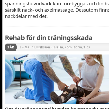
spänningshuvudvärk kan förebyggas och lind
särskilt nack- och axelmassage. Dessutom finns
nackdelar med det.
Rehab för din träningsskada
3 ÅR
by
Malin Ullriksson
in
Hälsa
,
Kom i form
,
Tips