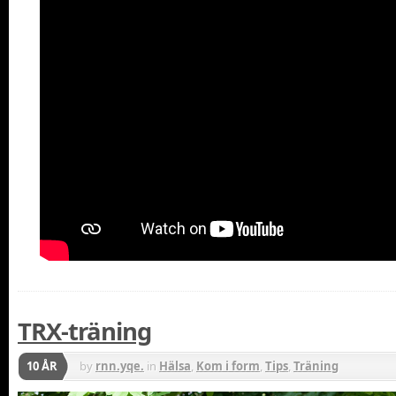
TRX-träning
10 ÅR
by
rnn.yqe.
in
Hälsa
,
Kom i form
,
Tips
,
Träning