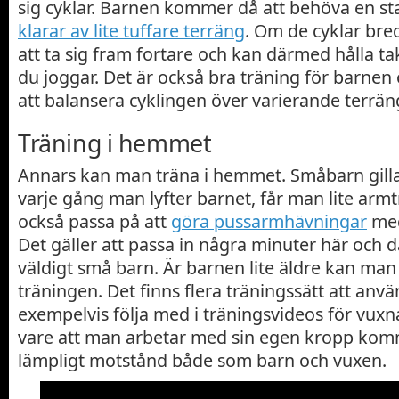
sig cyklar. Barnen kommer då att behöva en st
klarar av lite tuffare terräng
. Om de cyklar br
att ta sig fram fortare och kan därmed hålla 
du joggar. Det är också bra träning för barnen o
att balansera cyklingen över varierande terrän
Träning i hemmet
Annars kan man träna i hemmet. Småbarn gillar 
varje gång man lyfter barnet, får man lite arm
också passa på att
göra pussarmhävningar
med
Det gäller att passa in några minuter här och 
väldigt små barn. Är barnen lite äldre kan ma
träningen. Det finns flera träningssätt att anv
exempelvis följa med i träningsvideos för vuxn
vare att man arbetar med sin egen kropp kom
lämpligt motstånd både som barn och vuxen.