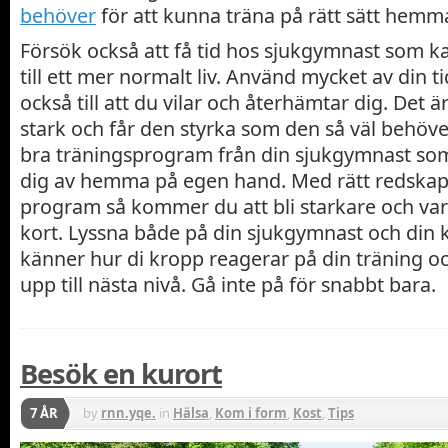
behöver
för att kunna träna på rätt sätt hemm
Försök också att få tid hos sjukgymnast som kan
till ett mer normalt liv. Använd mycket av din ti
också till att du vilar och återhämtar dig. Det ä
stark och får den styrka som den så väl behöve
bra träningsprogram från din sjukgymnast so
dig av hemma på egen hand. Med rätt redskap 
program så kommer du att bli starkare och var
kort. Lyssna både på din sjukgymnast och din 
känner hur di kropp reagerar på din träning oc
upp till nästa nivå. Gå inte på för snabbt bara.
Besök en kurort
7 ÅR
by
rnn.yqe.
in
Hälsa
,
Kom i form
,
Kost
,
Tips