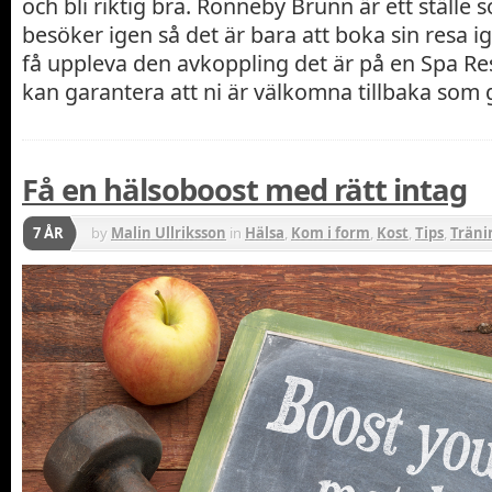
och bli riktig bra. Ronneby Brunn är ett ställ
besöker igen så det är bara att boka sin resa 
få uppleva den avkoppling det är på en Spa Re
kan garantera att ni är välkomna tillbaka som g
Få en hälsoboost med rätt intag
7 ÅR
by
Malin Ullriksson
in
Hälsa
,
Kom i form
,
Kost
,
Tips
,
Träni