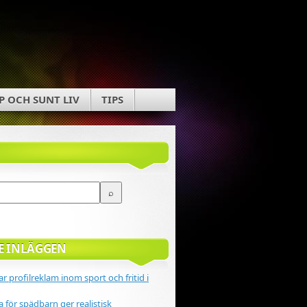
P OCH SUNT LIV
TIPS
E INLÄGGEN
r profilreklam inom sport och fritid i
 för spädbarn ger realistisk