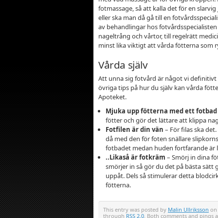
fotmassage, så att kalla det för en slarvi
eller ska man då gå till en fotvårdsspecial
av behandlingar hos fotvårdsspecialisten Ak
nageltrång och vårtor, till regelrätt med
minst lika viktigt att vårda fötterna som
Vårda själv
Att unna sig fotvård är något vi definit
övriga tips på hur du själv kan vårda fö
Apoteket.
Mjuka upp fötterna med ett fotbad
fötter och gör det lättare att klippa nag
Fotfilen är din vän
– För filas ska det.
då med den för foten snällare slipkornsf
fotbadet medan huden fortfarande är lit
..Likaså är fotkräm
– Smörj in dina f
smörjer in så gör du det på bästa sätt
uppåt. Dels så stimulerar detta blodcirk
fötterna.
This entry was posted by
Malin Ullriksson
on 
through
RSS 2.0
. Both comments and pings ar