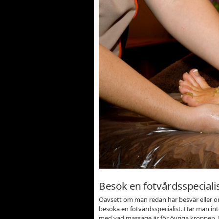
Besök en fotvårdsspeciali
Oavsett om man redan har besvär eller om 
besöka en fotvårdsspecialist. Har man int
med vad massage är för övriga kroppen. F