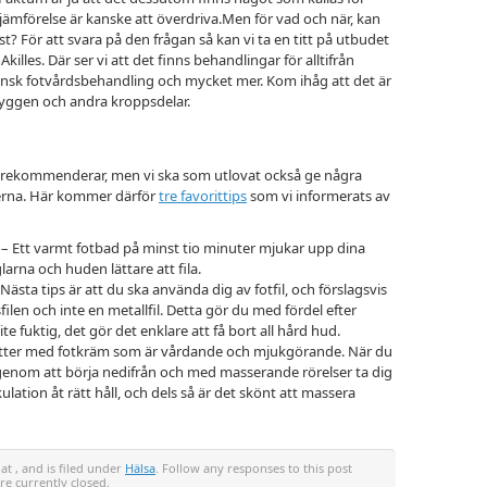
g jämförelse är kanske att överdriva.Men för vad och när, kan
ist? För att svara på den frågan så kan vi ta en titt på utbudet
illes. Där ser vi att det finns behandlingar för alltifrån
icinsk fotvårdsbehandling och mycket mer. Kom ihåg att det är
 ryggen och andra kroppsdelar.
ivt rekommenderar, men vi ska som utlovat också ge några
tterna. Här kommer därför
tre favorittips
som vi informerats av
– Ett varmt fotbad på minst tio minuter mjukar upp dina
larna och huden lättare att fila.
 Nästa tips är att du ska använda dig av fotfil, och förslagsvis
ilen och inte en metallfil. Detta gör du med fördel efter
e fuktig, det gör det enklare att få bort all hård hud.
ötter med fotkräm som är vårdande och mjukgörande. När du
 genom att börja nedifrån och med masserande rörelser ta dig
ulation åt rätt håll, och dels så är det skönt att massera
at , and is filed under
Hälsa
. Follow any responses to this post
e currently closed.