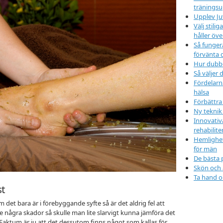
träningsu
Upplev Ju
Välj stil
håller öve
Så funger
förvänta 
Hur dubbd
Så väljer d
Fördelarn
hälsa
Förbättra
Ny teknik
Innovativ
rehabilit
Hemlighet
för män
De bästa 
Skön och
Ta hand o
st
det bara är i förebyggande syfte så är det aldrig fel att
e några skador så skulle man lite slarvigt kunna jämföra det
aktum är ju att det dessutom finns något som kallas för