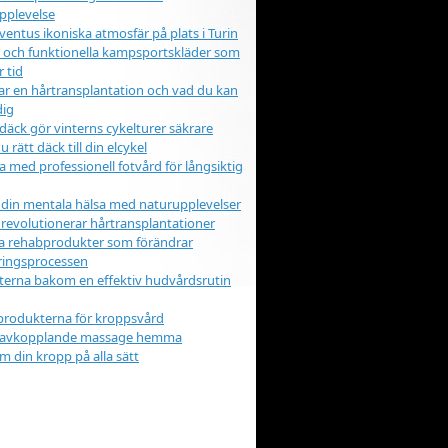
pplevelse
ventus ikoniska atmosfär på plats i Turin
iga och funktionella kampsportskläder som
r tid
ar en hårtransplantation och vad du kan
dig
äck gör vinterns cykelturer säkrare
u rätt däck till din elcykel
a med professionell fotvård för långsiktig
 din mentala hälsa med naturupplevelser
 revolutionerar hårtransplantationer
a rehabprodukter som förändrar
eringsprocessen
erna bakom en effektiv hudvårdsrutin
produkterna för kroppsvård
 avkopplande massage hemma
m din kropp på alla sätt