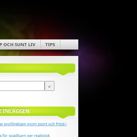
P OCH SUNT LIV
TIPS
E INLÄGGEN
r profilreklam inom sport och fritid i
 för spädbarn ger realistisk