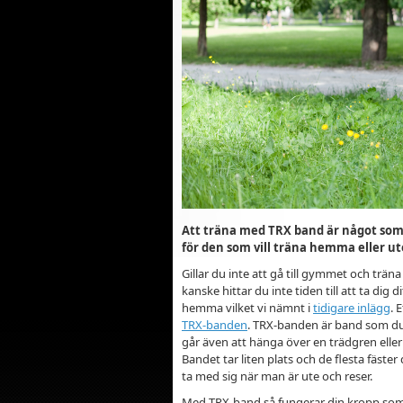
Att träna med TRX band är något som p
för den som vill träna hemma eller u
Gillar du inte att gå till gymmet och trän
kanske hittar du inte tiden till att ta dig
hemma vilket vi nämnt i
tidigare inlägg
. 
TRX-banden
. TRX-banden är band som du k
går även att hänga över en trädgren eller
Bandet tar liten plats och de flesta fäste
ta med sig när man är ute och reser.
Med TRX-band så fungerar din kropp som 