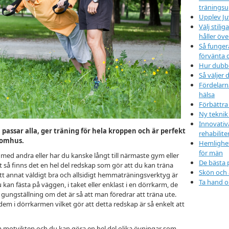
träningsu
Upplev Ju
Välj stil
håller öve
Så funger
förvänta 
Hur dubbd
Så väljer d
Fördelarn
hälsa
Förbättra
Ny teknik
Innovativ
assar alla, ger träning för hela kroppen och är perfekt
rehabilit
tomhus.
Hemlighet
för män
a med andra eller har du kanske långt till närmaste gym eller
De bästa 
 dit så finns det en hel del redskap som gör att du kan träna
Skön och
Ett annat väldigt bra och allsidigt hemmaträningsverktyg är
Ta hand o
an fästa på väggen, i taket eller enklast i en dörrkarm, de
 gungställning om det är så att man föredrar att träna ute.
r dem i dörrkarmen vilket gör att detta redskap är så enkelt att
motvikten och du kan göra en hel del olika övningar som