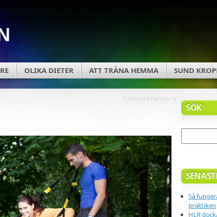
N
RE
OLIKA DIETER
ATT TRÄNA HEMMA
SUND KROP
»
Träna med barnen
SÖK
SENAST
Så fungera
praktiken
HLR docka