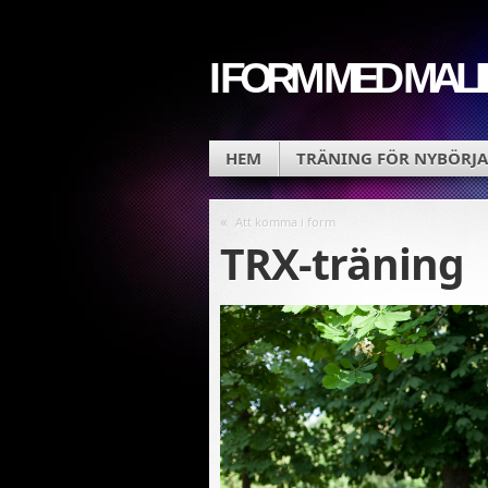
I FORM MED MALI
HEM
TRÄNING FÖR NYBÖRJA
«
Att komma i form
TRX-träning