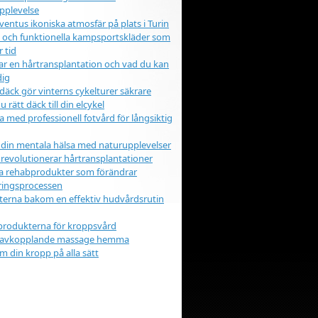
pplevelse
ventus ikoniska atmosfär på plats i Turin
iga och funktionella kampsportskläder som
r tid
ar en hårtransplantation och vad du kan
dig
äck gör vinterns cykelturer säkrare
u rätt däck till din elcykel
a med professionell fotvård för långsiktig
 din mentala hälsa med naturupplevelser
 revolutionerar hårtransplantationer
a rehabprodukter som förändrar
eringsprocessen
erna bakom en effektiv hudvårdsrutin
produkterna för kroppsvård
 avkopplande massage hemma
m din kropp på alla sätt